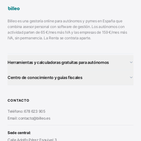
Billeo es una gestoría online para autónomos y pymes en España que
combina asesor personal con software de gestión. Los autónomos con
actividad parten de
65
€/mes más IVA y las empresas de
159
€/mes más
IVA, sin permanencia. La Renta se contrata aparte.
Herramientas y calculadoras gratuitas para autónomos
¿Autónomo o S.L.?
■
Centro de conocimiento y guías fiscales
Test Tarifa Plana
■
Modelo 111 (IRPF)
■
Calculadora Modelo 130
■
Alta Autónomo Paso a Paso
■
CONTACTO
Generador Nóminas
■
Declaración Renta 2026
■
Teléfono: 678 623 905
Generador Presupuestos
■
Certificado Digital
Email: contacto@billeo.es
■
Generador Facturas
■
Modelo Autorización
■
Modelo Nómina PDF
■
Sede central:
Cierre Hoja Registral
■
Calle Adolfo Pérez Esquivel 3
Calculadora Vacaciones
■