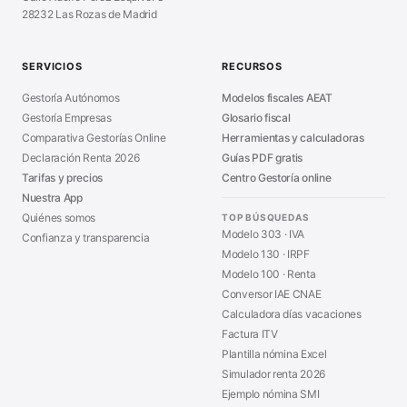
28232 Las Rozas de Madrid
Sanciones Hacienda
■
Calculadora de IVA
■
Guía Modelo 303
■
SERVICIOS
RECURSOS
Asesoría en Madrid
■
Gestoría Autónomos
Modelos fiscales AEAT
Gestoría Empresas
Glosario fiscal
Comparativa Gestorías Online
Herramientas y calculadoras
Declaración Renta 2026
Guías PDF gratis
Tarifas y precios
Centro Gestoría online
Nuestra App
Quiénes somos
TOP BÚSQUEDAS
Modelo 303 · IVA
Confianza y transparencia
Modelo 130 · IRPF
Modelo 100 · Renta
Conversor IAE CNAE
Calculadora días vacaciones
Factura ITV
Plantilla nómina Excel
Simulador renta 2026
Ejemplo nómina SMI