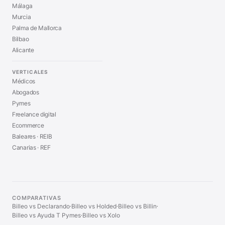
Málaga
Murcia
Palma de Mallorca
Bilbao
Alicante
VERTICALES
Médicos
Abogados
Pymes
Freelance digital
Ecommerce
Baleares · REIB
Canarias · REF
COMPARATIVAS
Billeo vs Declarando
Billeo vs Holded
Billeo vs Billin
·
·
·
Billeo vs Ayuda T Pymes
Billeo vs Xolo
·