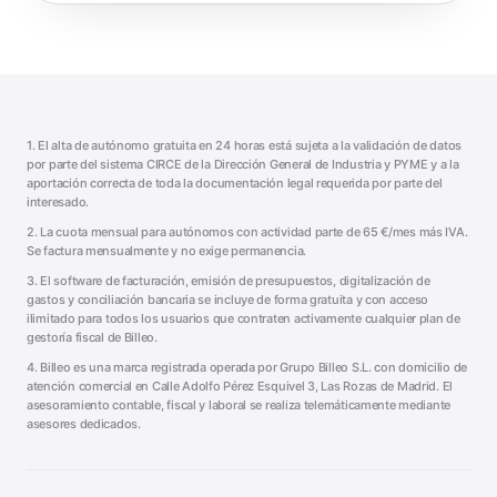
1. El alta de autónomo gratuita en 24 horas está sujeta a la validación de datos
por parte del sistema CIRCE de la Dirección General de Industria y PYME y a la
aportación correcta de toda la documentación legal requerida por parte del
interesado.
2. La cuota mensual para autónomos con actividad parte de
65
€/mes más IVA.
Se factura mensualmente y no exige permanencia.
3. El software de facturación, emisión de presupuestos, digitalización de
gastos y conciliación bancaria se incluye de forma gratuita y con acceso
ilimitado para todos los usuarios que contraten activamente cualquier plan de
gestoría fiscal de Billeo.
4. Billeo es una marca registrada operada por
Grupo Billeo S.L.
con domicilio de
atención comercial en
Calle Adolfo Pérez Esquivel 3
,
Las Rozas de Madrid
. El
asesoramiento contable, fiscal y laboral se realiza telemáticamente mediante
asesores dedicados.