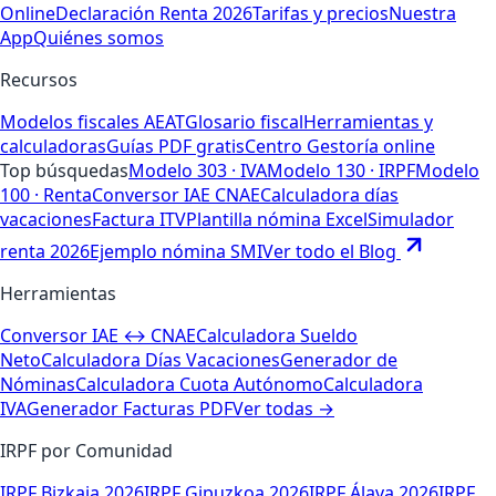
Online
Declaración Renta 2026
Tarifas y precios
Nuestra
App
Quiénes somos
Recursos
Modelos fiscales AEAT
Glosario fiscal
Herramientas y
calculadoras
Guías PDF gratis
Centro Gestoría online
Top búsquedas
Modelo 303 · IVA
Modelo 130 · IRPF
Modelo
100 · Renta
Conversor IAE CNAE
Calculadora días
vacaciones
Factura ITV
Plantilla nómina Excel
Simulador
renta 2026
Ejemplo nómina SMI
Ver todo el Blog
Herramientas
Conversor IAE ↔ CNAE
Calculadora Sueldo
Neto
Calculadora Días Vacaciones
Generador de
Nóminas
Calculadora Cuota Autónomo
Calculadora
IVA
Generador Facturas PDF
Ver todas →
IRPF por Comunidad
IRPF Bizkaia 2026
IRPF Gipuzkoa 2026
IRPF Álava 2026
IRPF