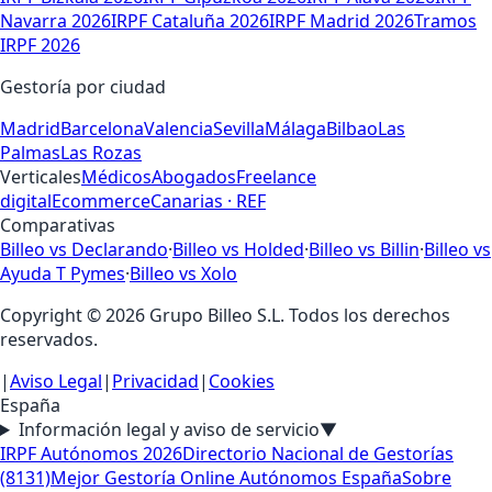
Navarra 2026
IRPF Cataluña 2026
IRPF Madrid 2026
Tramos
IRPF 2026
Gestoría por ciudad
Madrid
Barcelona
Valencia
Sevilla
Málaga
Bilbao
Las
Palmas
Las Rozas
Verticales
Médicos
Abogados
Freelance
digital
Ecommerce
Canarias · REF
Comparativas
Billeo vs Declarando
·
Billeo vs Holded
·
Billeo vs Billin
·
Billeo vs
Ayuda T Pymes
·
Billeo vs Xolo
Copyright © 2026 Grupo Billeo S.L. Todos los derechos
reservados.
|
Aviso Legal
|
Privacidad
|
Cookies
España
Información legal y aviso de servicio
▼
IRPF Autónomos 2026
Directorio Nacional de Gestorías
(8131)
Mejor Gestoría Online Autónomos España
Sobre