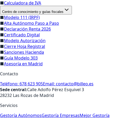
■
Calculadora de IVA
Centro de conocimiento y guías fiscales
■
Modelo 111 (IRPF)
■
Alta Autónomo Paso a Paso
■
Declaración Renta 2026
■
Certificado Digital
■
Modelo Autorización
■
Cierre Hoja Registral
■
Sanciones Hacienda
■
Guía Modelo 303
■
Asesoría en Madrid
Contacto
Teléfono: 678 623 905
Email: contacto@billeo.es
Sede central:
Calle Adolfo Pérez Esquivel 3
28232 Las Rozas de Madrid
Servicios
Gestoría Autónomos
Gestoría Empresas
Mejor Gestoría