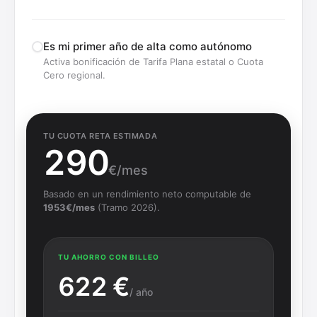
Es mi primer año de alta como autónomo
Activa bonificación de Tarifa Plana estatal o Cuota
Cero regional.
TU CUOTA RETA ESTIMADA
290
€/mes
Basado en un rendimiento neto computable de
1953
€/mes
(Tramo 2026).
TU AHORRO CON BILLEO
622
€
/ año