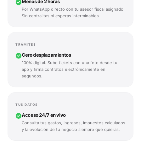
Menos de 2 horas
Por WhatsApp directo con tu asesor fiscal asignado.
Sin centralitas ni esperas interminables.
—
48 a 72 horas
Llamadas en horario comercial limitado, recados con secretar
TRÁMITES
Cero desplazamientos
100% digital. Sube tickets con una foto desde tu
app y firma contratos electrónicamente en
segundos.
—
Presenciales y en papel
Llevar archivadores de facturas físicos a la oficina del gest
TUS DATOS
Acceso 24/7 en vivo
Consulta tus gastos, ingresos, impuestos calculados
y la evolución de tu negocio siempre que quieras.