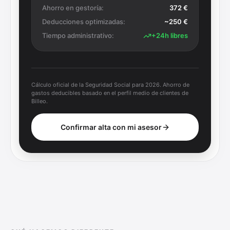
Ahorro en gestoría:
372
€
Deducciones optimizadas:
~
250
€
Tiempo administrativo:
+24h libres
Cálculo oficial de la Seguridad Social para 2026. Ahorro de
gastos deducibles basado en el perfil medio de clientes de
Billeo.
Confirmar alta con mi asesor