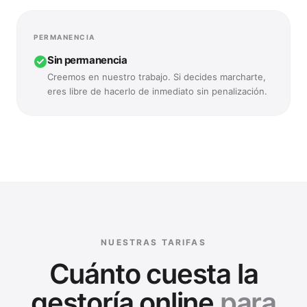
—
Bajo petición previa
Dependes de solicitar copias de tus modelos contables por em
PERMANENCIA
Sin permanencia
Creemos en nuestro trabajo. Si decides marcharte,
eres libre de hacerlo de inmediato sin penalización.
—
Contratos anuales
Cláusulas de fidelidad anuales con cobros extra por traspaso
NUESTRAS TARIFAS
Cuánto cuesta la
gestoría online
para