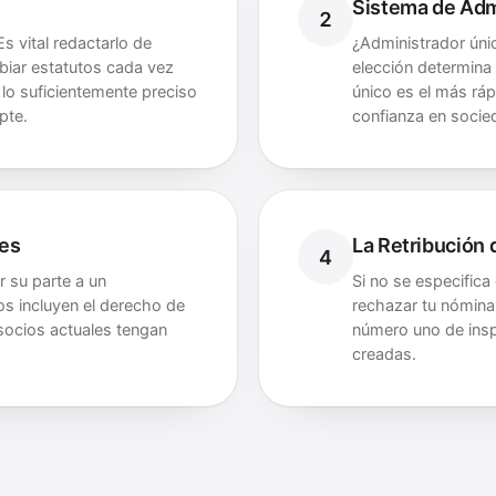
Sistema de Adm
2
s vital redactarlo de
¿Administrador úni
biar estatutos cada vez
elección determina 
lo suficientemente preciso
único es el más ráp
pte.
confianza en socie
nes
La Retribución 
4
r su parte a un
Si no se especifica
s incluyen el derecho de
rechazar tu nómina
 socios actuales tengan
número uno de insp
creadas.