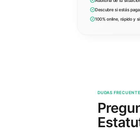
Auditoría de tu situaci
Descubre si estás paga
100% online, rápido y 
DUDAS FRECUENT
Pregun
Estatu