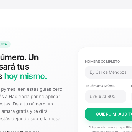
UITA
número. Un
NOMBRE COMPLETO
sará tus
s
hoy mismo.
TELÉFONO MÓVIL
 pymes leen estas guías pero
s a Hacienda por no aplicar
ctas. Deja tu número, un
 llamará gratis y te dirá
QUIERO MI AUDIT
stás dejando sobre la mesa.
Al hacer clic, aceptas que Bill
sobre sus servicios. Tus da