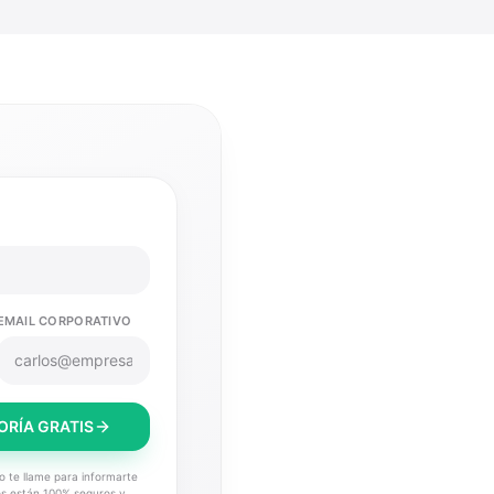
EMAIL CORPORATIVO
ORÍA GRATIS
eo te llame para informarte
tos están 100% seguros y