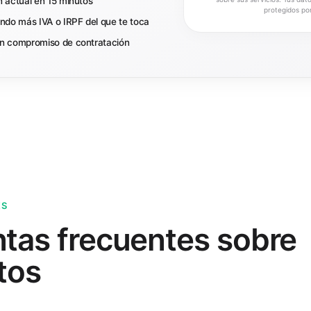
ón actual en 15 minutos
protegidos po
ndo más IVA o IRPF del que te toca
sin compromiso de contratación
ES
tas frecuentes sobre
tos