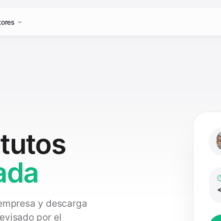
tores
tutos
ada
<
u empresa y descarga
evisado por el