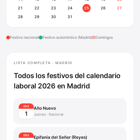
21
22
23
24
25
26
27
28
29
30
31
Festivo nacional
Festivo autonómico (
Madrid
)
D
Domingos
LISTA COMPLETA ·
MADRID
Todos los festivos del calendario
laboral 2026 en
Madrid
ENE
Año Nuevo
1
Jueves
·
Nacional
ENE
Epifanía del Señor (Reyes)