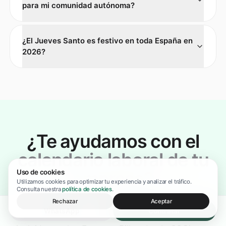
para mi comunidad autónoma?
¿El Jueves Santo es festivo en toda España en
2026?
¿Te ayudamos con el
calendario laboral de tu
empresa?
Uso de cookies
Utilizamos cookies para optimizar tu experiencia y analizar el tráfico.
Consulta nuestra
política de cookies
.
Rechazar
Aceptar
Cuadramos festivos, convenio colectivo y
WhatsApp
Contratar
vacaciones del equipo. Servicio laboral completo