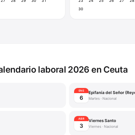
27
28
29
30
31
23
24
25
26
27
28
30
calendario laboral 2026 en
Ceuta
ENE
Epifanía del Señor (Rey
6
Martes
·
Nacional
ABR
Viernes Santo
3
Viernes
·
Nacional