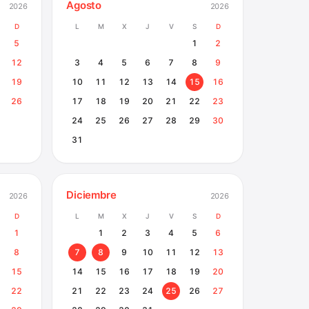
Agosto
2026
2026
D
L
M
X
J
V
S
D
5
1
2
12
3
4
5
6
7
8
9
19
10
11
12
13
14
15
16
26
17
18
19
20
21
22
23
24
25
26
27
28
29
30
31
Diciembre
2026
2026
D
L
M
X
J
V
S
D
1
1
2
3
4
5
6
8
7
8
9
10
11
12
13
15
14
15
16
17
18
19
20
22
21
22
23
24
25
26
27