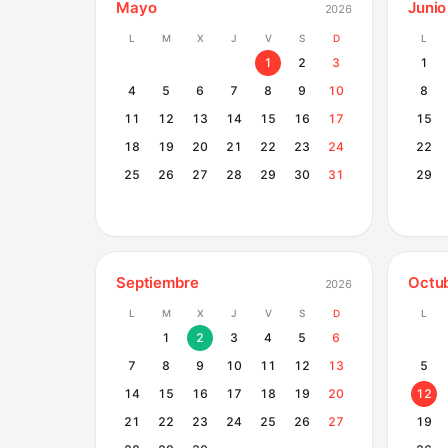
Mayo
Junio
2026
L
M
X
J
V
S
D
L
1
2
3
1
4
5
6
7
8
9
10
8
11
12
13
14
15
16
17
15
18
19
20
21
22
23
24
22
25
26
27
28
29
30
31
29
Septiembre
Octu
2026
L
M
X
J
V
S
D
L
1
2
3
4
5
6
7
8
9
10
11
12
13
5
14
15
16
17
18
19
20
12
21
22
23
24
25
26
27
19