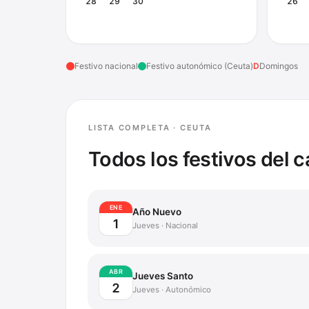
28
29
30
26
Festivo nacional
Festivo autonómico (
Ceuta
)
D
Domingos
LISTA COMPLETA ·
CEUTA
Todos los festivos del 
ENE
Año Nuevo
1
Jueves
·
Nacional
ABR
Jueves Santo
2
Jueves
·
Autonómico