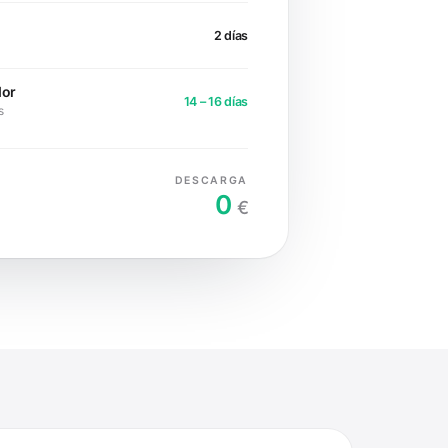
2 días
dor
14 – 16 días
s
DESCARGA
0
€