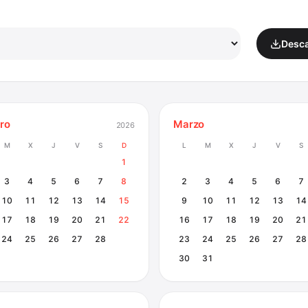
Desca
ro
Marzo
2026
M
X
J
V
S
D
L
M
X
J
V
S
1
3
4
5
6
7
8
2
3
4
5
6
7
10
11
12
13
14
15
9
10
11
12
13
14
17
18
19
20
21
22
16
17
18
19
20
21
24
25
26
27
28
23
24
25
26
27
28
30
31