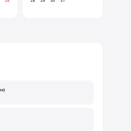
29
28
29
30
31
es)