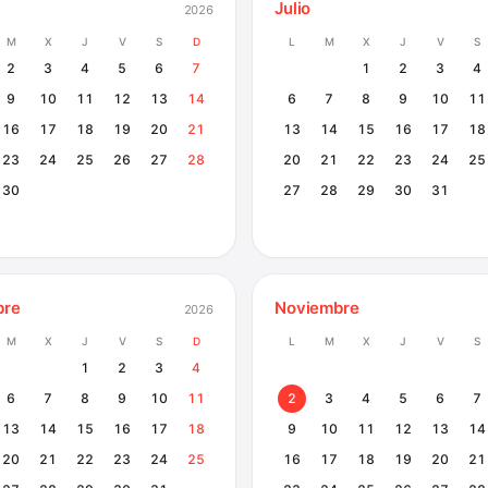
Julio
2026
M
X
J
V
S
D
L
M
X
J
V
S
2
3
4
5
6
7
1
2
3
4
9
10
11
12
13
14
6
7
8
9
10
11
16
17
18
19
20
21
13
14
15
16
17
18
23
24
25
26
27
28
20
21
22
23
24
25
30
27
28
29
30
31
bre
Noviembre
2026
M
X
J
V
S
D
L
M
X
J
V
S
1
2
3
4
6
7
8
9
10
11
2
3
4
5
6
7
13
14
15
16
17
18
9
10
11
12
13
14
20
21
22
23
24
25
16
17
18
19
20
21