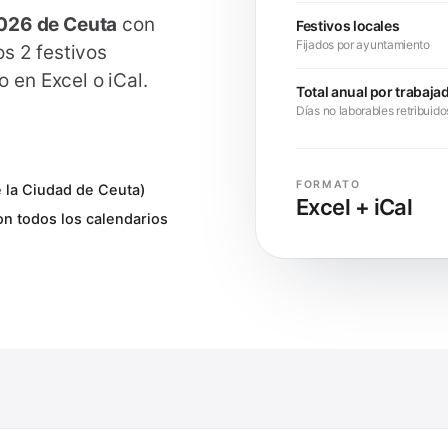
2026 de
Ceuta
con
Festivos locales
Fijados por ayuntamiento
los
2
festivos
 en Excel o iCal.
Total anual por trabaja
Días no laborables retribuido
FORMATO
e la Ciudad de Ceuta)
Excel + iCal
on todos los calendarios