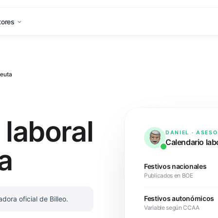
tores
euta
 laboral
DANIEL · ASES
Calendario lab
a
Festivos nacionales
Publicados en BOE
Festivos autonómicos
ora oficial de Billeo.
Variable según CCAA