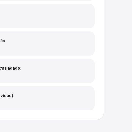
aña
(trasladado)
avidad)