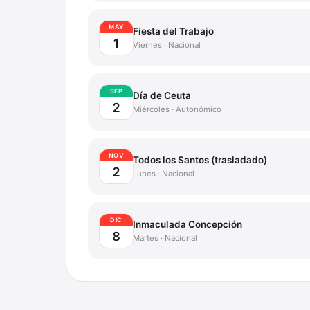
MAY
Fiesta del Trabajo
1
Viernes
·
Nacional
SEP
Día de Ceuta
2
Miércoles
·
Autonómico
NOV
Todos los Santos (trasladado)
2
Lunes
·
Nacional
DIC
Inmaculada Concepción
8
Martes
·
Nacional