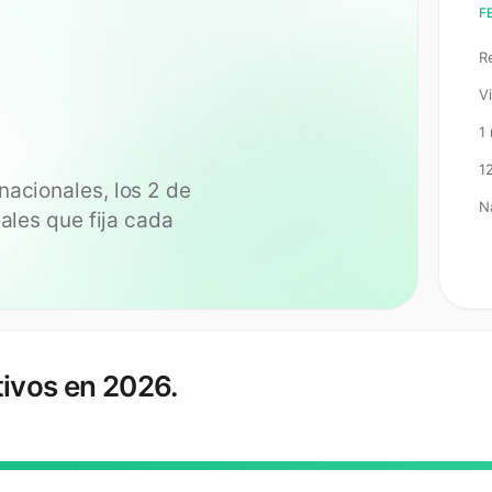
F
R
Vi
1
1
nacionales, los
2
de
N
cales que fija cada
tivos en 2026.