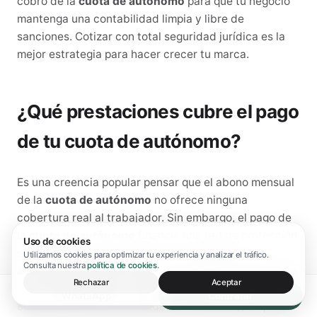
cobro de la
cuota de autónomo
para que tu negocio
mantenga una contabilidad limpia y libre de
sanciones. Cotizar con total seguridad jurídica es la
mejor estrategia para hacer crecer tu marca.
¿Qué prestaciones cubre el pago
de tu cuota de autónomo?
Es una creencia popular pensar que el abono mensual
de la
cuota de autónomo
no ofrece ninguna
cobertura real al trabajador. Sin embargo, el pago de
la
cuota de autónomo
financia una red de protección
Uso de cookies
social muy completa. Al abonar tu
cuota de
Utilizamos cookies para optimizar tu experiencia y analizar el tráfico.
Consulta nuestra
política de cookies
.
autónomo
mensual, estás cotizando de forma directa
Rechazar
Aceptar
por contingencias comunes (que cubre bajas por
WhatsApp
Contratar
enfermedad común o accidente no laboral), lo que te