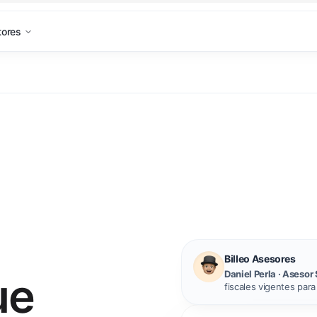
tores
Billeo Asesores
Daniel Perla · Asesor 
ue
fiscales vigentes par