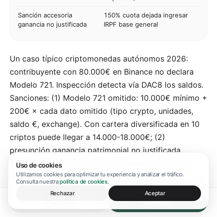
Sanción accesoria
150% cuota dejada ingresar
ganancia no justificada
IRPF base general
Un caso típico criptomonedas autónomos 2026:
contribuyente con 80.000€ en Binance no declara
Modelo 721. Inspección detecta vía DAC8 los saldos.
Sanciones: (1) Modelo 721 omitido: 10.000€ mínimo +
200€ × cada dato omitido (tipo crypto, unidades,
saldo €, exchange). Con cartera diversificada en 10
criptos puede llegar a 14.000-18.000€; (2)
presunción ganancia patrimonial no justificada
80.000€ base general IRPF tributa al marginal del
Uso de cookies
Utilizamos cookies para optimizar tu experiencia y analizar el tráfico.
contribuyente (puede ser 37-47%); (3) sanción 150%
Consulta nuestra
política de cookies
.
cuota dejada ingresar. La factura total puede superar
Rechazar
Aceptar
fácilmente el valor de los criptoactivos.
WhatsApp
Contratar