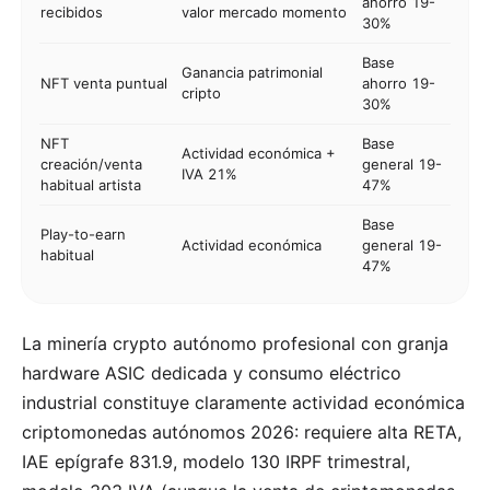
ahorro 19-
recibidos
valor mercado momento
30%
Base
Ganancia patrimonial
NFT venta puntual
ahorro 19-
cripto
30%
NFT
Base
Actividad económica +
creación/venta
general 19-
IVA 21%
habitual artista
47%
Base
Play-to-earn
Actividad económica
general 19-
habitual
47%
La minería crypto autónomo profesional con granja
hardware ASIC dedicada y consumo eléctrico
industrial constituye claramente actividad económica
criptomonedas autónomos 2026: requiere alta RETA,
IAE epígrafe 831.9, modelo 130 IRPF trimestral,