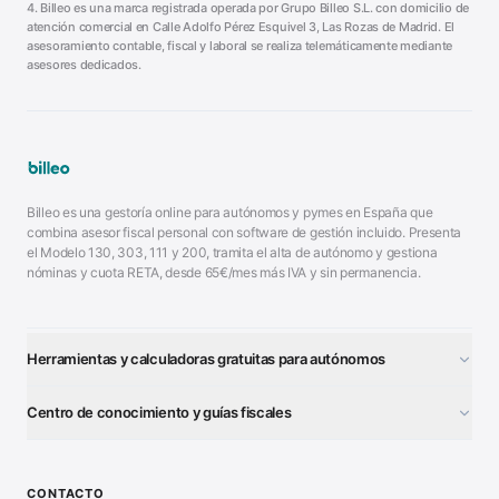
4. Billeo es una marca registrada operada por Grupo Billeo S.L. con domicilio de
atención comercial en Calle Adolfo Pérez Esquivel 3, Las Rozas de Madrid. El
asesoramiento contable, fiscal y laboral se realiza telemáticamente mediante
asesores dedicados.
Billeo es una gestoría online para autónomos y pymes en España que
combina asesor fiscal personal con software de gestión incluido. Presenta
el Modelo 130, 303, 111 y 200, tramita el alta de autónomo y gestiona
nóminas y cuota RETA, desde 65€/mes más IVA y sin permanencia.
Herramientas y calculadoras gratuitas para autónomos
¿Autónomo o S.L.?
■
Centro de conocimiento y guías fiscales
Test Tarifa Plana
■
Modelo 111 (IRPF)
■
Calculadora Modelo 130
■
Alta Autónomo Paso a Paso
■
CONTACTO