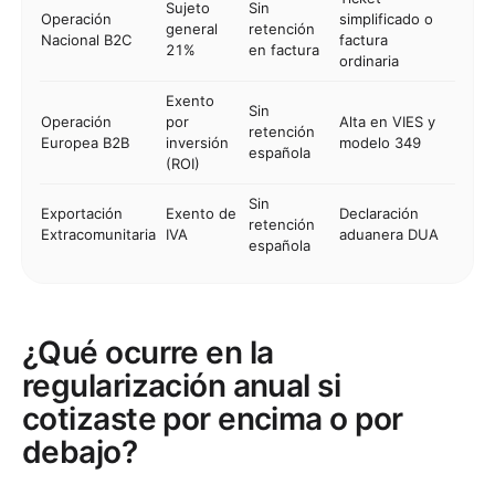
Sujeto
Sin
Operación
simplificado o
general
retención
Nacional B2C
factura
21%
en factura
ordinaria
Exento
Sin
Operación
por
Alta en VIES y
retención
Europea B2B
inversión
modelo 349
española
(ROI)
Sin
Exportación
Exento de
Declaración
retención
Extracomunitaria
IVA
aduanera DUA
española
¿Qué ocurre en la
regularización anual si
cotizaste por encima o por
debajo?