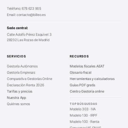
Generador Nóminas
■
Declaración Renta 2026
■
Teléfono: 678 623 905
Generador Presupuestos
■
Certificado Digital
Email: contacto@billeo.es
■
Generador Facturas
■
Modelo Autorización
■
Modelo Nómina PDF
■
Sede central:
Cierre Hoja Registral
■
Calle Adolfo Pérez Esquivel 3
Calculadora Vacaciones
■
28232 Las Rozas de Madrid
Sanciones Hacienda
■
Calculadora de IVA
■
Guía Modelo 303
■
SERVICIOS
RECURSOS
Asesoría en Madrid
■
Gestoría Autónomos
Modelos fiscales AEAT
Gestoría Empresas
Glosario fiscal
Comparativa Gestorías Online
Herramientas y calculadoras
Declaración Renta 2026
Guías PDF gratis
Tarifas y precios
Centro Gestoría online
Nuestra App
Quiénes somos
TOP BÚSQUEDAS
Modelo 303 · IVA
Modelo 130 · IRPF
Modelo 100 · Renta
Conversor IAE CNAE