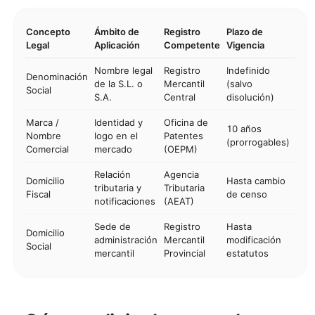
Concepto
Ámbito de
Registro
Plazo de
Legal
Aplicación
Competente
Vigencia
Nombre legal
Registro
Indefinido
Denominación
de la S.L. o
Mercantil
(salvo
Social
S.A.
Central
disolución)
Marca /
Identidad y
Oficina de
10 años
Nombre
logo en el
Patentes
(prorrogables)
Comercial
mercado
(OEPM)
Relación
Agencia
Domicilio
Hasta cambio
tributaria y
Tributaria
Fiscal
de censo
notificaciones
(AEAT)
Sede de
Registro
Hasta
Domicilio
administración
Mercantil
modificación
Social
mercantil
Provincial
estatutos