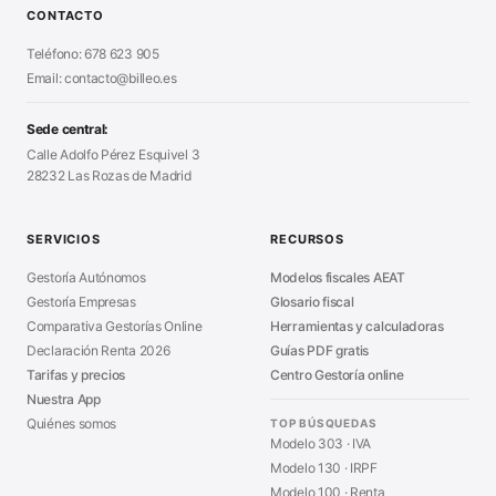
Alta Autónomo Paso a Paso
■
CONTACTO
Generador Nóminas
■
Declaración Renta 2026
■
Teléfono: 678 623 905
Generador Presupuestos
■
Certificado Digital
Email: contacto@billeo.es
■
Generador Facturas
■
Modelo Autorización
■
Modelo Nómina PDF
■
Sede central:
Cierre Hoja Registral
■
Calle Adolfo Pérez Esquivel 3
Calculadora Vacaciones
■
28232 Las Rozas de Madrid
Sanciones Hacienda
■
Calculadora de IVA
■
Guía Modelo 303
■
SERVICIOS
RECURSOS
Asesoría en Madrid
■
Gestoría Autónomos
Modelos fiscales AEAT
Gestoría Empresas
Glosario fiscal
Comparativa Gestorías Online
Herramientas y calculadoras
Declaración Renta 2026
Guías PDF gratis
Tarifas y precios
Centro Gestoría online
Nuestra App
Quiénes somos
TOP BÚSQUEDAS
Modelo 303 · IVA
Modelo 130 · IRPF
Modelo 100 · Renta