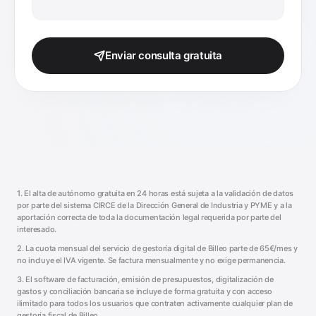
Enviar consulta gratuita
1. El alta de autónomo gratuita en 24 horas está sujeta a la validación de datos
por parte del sistema CIRCE de la Dirección General de Industria y PYME y a la
aportación correcta de toda la documentación legal requerida por parte del
interesado.
2. La cuota mensual del servicio de gestoría digital de Billeo parte de 65€/mes y
no incluye el IVA vigente. Se factura mensualmente y no exige permanencia.
3. El software de facturación, emisión de presupuestos, digitalización de
gastos y conciliación bancaria se incluye de forma gratuita y con acceso
ilimitado para todos los usuarios que contraten activamente cualquier plan de
gestoría fiscal de Billeo.