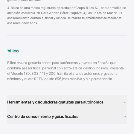
4. Billeo es una marca registrada operada por Grupo Billeo S.L. con domicilio de
atención comercial en Calle Adolfo Pérez Esquivel 3, Las Rozas de Madrid. El
asesoramiento contable, fiscal y laboral se realiza telemáticamente mediante
asesores dedicados.
Billeo es una gestoría online para autónomos y pymes en España que
combina asesor fiscal personal con software de gestión incluido. Presenta
el Modelo 130, 303, 111 y 200, tramita el alta de autónomo y gestiona
nóminas y cuota RETA, desde 65€/mes más IVA y sin permanencia.
Herramientas y calculadoras gratuitas para autónomos
¿Autónomo o S.L.?
■
Centro de conocimiento y guías fiscales
Test Tarifa Plana
■
Modelo 111 (IRPF)
■
Calculadora Modelo 130
■