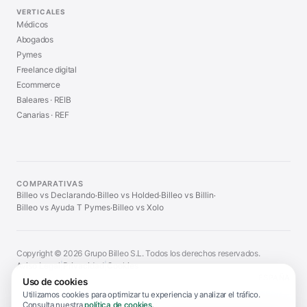
VERTICALES
Médicos
Abogados
Pymes
Freelance digital
Ecommerce
Baleares · REIB
Canarias · REF
COMPARATIVAS
Billeo vs Declarando
Billeo vs Holded
Billeo vs Billin
·
·
·
Billeo vs Ayuda T Pymes
Billeo vs Xolo
·
Copyright © 2026 Grupo Billeo S.L. Todos los derechos reservados.
Aviso Legal
|
Privacidad
|
Cookies
ESPAÑA
Uso de cookies
Utilizamos cookies para optimizar tu experiencia y analizar el tráfico.
Consulta nuestra
política de cookies
.