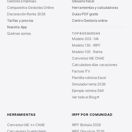
Gestoría Empresas
Glosario fiscal
Comparativa Gestorías Online
Herramientas y calculadoras
Declaración Renta 2026
Guías PDF gratis
Tarifas y precios
Centro Gestoría online
Nuestra App
Quiénes somos
TOP BÚSQUEDAS
Modelo 303 · IVA
Modelo 130 · IRPF
Modelo 100 · Renta
Conversor IAE CNAE
Calculadora días vacaciones
Factura ITV
Plantilla nómina Excel
Simulador renta 2026
Ejemplo nómina SMI
Ver todo el Blog
HERRAMIENTAS
IRPF POR COMUNIDAD
Conversor IAE ↔ CNAE
IRPF Bizkaia 2026
Calculadora Sueldo Neto
IRPF Gipuzkoa 2026