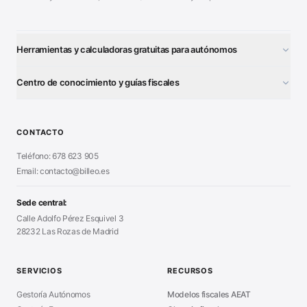
Herramientas y calculadoras gratuitas para autónomos
¿Autónomo o S.L.?
■
Centro de conocimiento y guías fiscales
Test Tarifa Plana
■
Modelo 111 (IRPF)
■
Calculadora Modelo 130
■
Alta Autónomo Paso a Paso
■
CONTACTO
Generador Nóminas
■
Declaración Renta 2026
■
Teléfono: 678 623 905
Generador Presupuestos
■
Certificado Digital
Email: contacto@billeo.es
■
Generador Facturas
■
Modelo Autorización
■
Modelo Nómina PDF
■
Sede central:
Cierre Hoja Registral
■
Calle Adolfo Pérez Esquivel 3
Calculadora Vacaciones
■
28232 Las Rozas de Madrid
Sanciones Hacienda
■
Calculadora de IVA
■
Guía Modelo 303
■
SERVICIOS
RECURSOS
Asesoría en Madrid
■
Gestoría Autónomos
Modelos fiscales AEAT