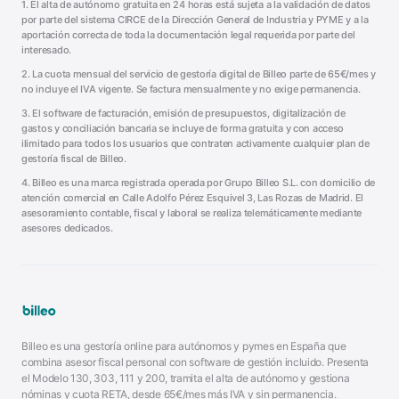
1. El alta de autónomo gratuita en 24 horas está sujeta a la validación de datos
por parte del sistema CIRCE de la Dirección General de Industria y PYME y a la
aportación correcta de toda la documentación legal requerida por parte del
interesado.
2. La cuota mensual del servicio de gestoría digital de Billeo parte de 65€/mes y
no incluye el IVA vigente. Se factura mensualmente y no exige permanencia.
3. El software de facturación, emisión de presupuestos, digitalización de
gastos y conciliación bancaria se incluye de forma gratuita y con acceso
ilimitado para todos los usuarios que contraten activamente cualquier plan de
gestoría fiscal de Billeo.
4. Billeo es una marca registrada operada por Grupo Billeo S.L. con domicilio de
atención comercial en Calle Adolfo Pérez Esquivel 3, Las Rozas de Madrid. El
asesoramiento contable, fiscal y laboral se realiza telemáticamente mediante
asesores dedicados.
Billeo es una gestoría online para autónomos y pymes en España que
combina asesor fiscal personal con software de gestión incluido. Presenta
el Modelo 130, 303, 111 y 200, tramita el alta de autónomo y gestiona
nóminas y cuota RETA, desde 65€/mes más IVA y sin permanencia.