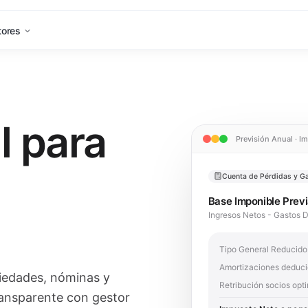
tores
l para
Previsión Anual · 
Cuenta de Pérdidas y G
Base Imponible Prev
Ingresos Netos - Gastos 
Tipo General Reducido
Amortizaciones deduc
iedades, nóminas y
Retribución socios opt
ransparente con gestor