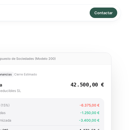
Contactar
Impuesto de Sociedades (Modelo 200)
anancias
Cierre Estimado
42.500,00 €
ia
Deducibles SL
 (15%)
-6.375,00 €
idas
-1.250,00 €
imizada
-3.400,00 €