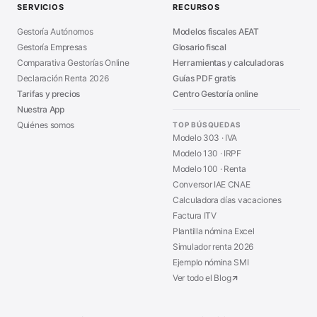
SERVICIOS
RECURSOS
Asesoría en Madrid
■
Gestoría Autónomos
Modelos fiscales AEAT
Gestoría Empresas
Glosario fiscal
Comparativa Gestorías Online
Herramientas y calculadoras
Declaración Renta 2026
Guías PDF gratis
Tarifas y precios
Centro Gestoría online
Nuestra App
Quiénes somos
TOP BÚSQUEDAS
Modelo 303 · IVA
Modelo 130 · IRPF
Modelo 100 · Renta
Conversor IAE CNAE
Calculadora días vacaciones
Factura ITV
Plantilla nómina Excel
Simulador renta 2026
Ejemplo nómina SMI
Ver todo el Blog