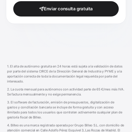
Enviar consulta gratuita
1. El alta de autónomo gratuita en 24 horas está sujeta a la validación de datos
por parte del sistema CIRCE de la Dirección General de Industria y PYME y a la
aportación correcta de toda la documentación legal requerida por parte del
interesado.
2. La cuota mensual para autónomos con actividad parte de
65
€/mes más IVA.
Se factura mensualmente y no exige permanencia.
3. El software de facturación, emisión de presupuestos, digitalización de
gastos y conciliación bancaria se incluye de forma gratuita y con acceso
ilimitado para todos los usuarios que contraten activamente cualquier plan de
gestoría fiscal de Billeo.
4. Billeo es una marca registrada operada por
Grupo Billeo S.L.
con domicilio de
atención comercial en
Calle Adolfo Pérez Esquivel 3
,
Las Rozas de Madrid
. El