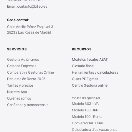
Generador Presupuestos
■
Certificado Digital
Email: contacto@billeo.es
■
Generador Facturas
■
Modelo Autorización
■
Modelo Nómina PDF
■
Sede central:
Cierre Hoja Registral
■
Calle Adolfo Pérez Esquivel 3
Calculadora Vacaciones
■
28232 Las Rozas de Madrid
Sanciones Hacienda
■
Calculadora de IVA
■
Guía Modelo 303
■
SERVICIOS
RECURSOS
Asesoría en Madrid
■
Gestoría Autónomos
Modelos fiscales AEAT
Gestoría Empresas
Glosario fiscal
Comparativa Gestorías Online
Herramientas y calculadoras
Declaración Renta 2026
Guías PDF gratis
Tarifas y precios
Centro Gestoría online
Nuestra App
Quiénes somos
TOP BÚSQUEDAS
Modelo 303 · IVA
Confianza y transparencia
Modelo 130 · IRPF
Modelo 100 · Renta
Conversor IAE CNAE
Calculadora días vacaciones