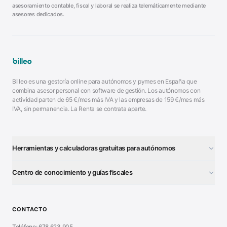
asesoramiento contable, fiscal y laboral se realiza telemáticamente mediante
asesores dedicados.
Billeo es una gestoría online para autónomos y pymes en España que
combina asesor personal con software de gestión. Los autónomos con
actividad parten de
65
€/mes más IVA y las empresas de
159
€/mes más
IVA, sin permanencia. La Renta se contrata aparte.
Herramientas y calculadoras gratuitas para autónomos
¿Autónomo o S.L.?
■
Centro de conocimiento y guías fiscales
Test Tarifa Plana
■
Modelo 111 (IRPF)
■
Calculadora Modelo 130
■
Alta Autónomo Paso a Paso
■
CONTACTO
Generador Nóminas
■
Declaración Renta 2026
■
Teléfono: 678 623 905