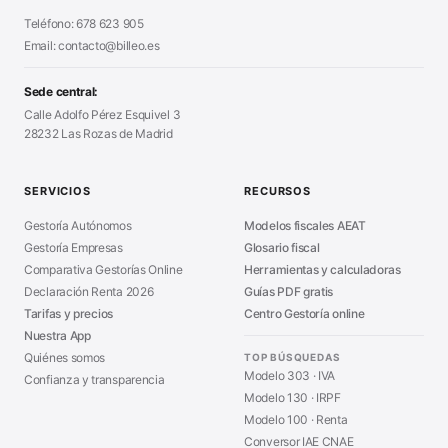
Declaración Renta 2026
■
Teléfono: 678 623 905
Generador Presupuestos
■
Certificado Digital
Email: contacto@billeo.es
■
Generador Facturas
■
Modelo Autorización
■
Modelo Nómina PDF
■
Sede central:
Cierre Hoja Registral
■
Calle Adolfo Pérez Esquivel 3
Calculadora Vacaciones
■
28232 Las Rozas de Madrid
Sanciones Hacienda
■
Calculadora de IVA
■
Guía Modelo 303
■
SERVICIOS
RECURSOS
Asesoría en Madrid
■
Gestoría Autónomos
Modelos fiscales AEAT
Gestoría Empresas
Glosario fiscal
Comparativa Gestorías Online
Herramientas y calculadoras
Declaración Renta 2026
Guías PDF gratis
Tarifas y precios
Centro Gestoría online
Nuestra App
Quiénes somos
TOP BÚSQUEDAS
Modelo 303 · IVA
Confianza y transparencia
Modelo 130 · IRPF
Modelo 100 · Renta
Conversor IAE CNAE