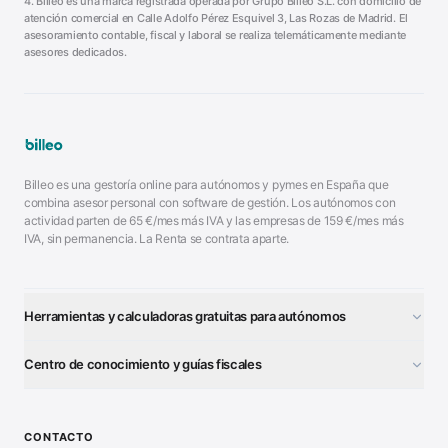
4. Billeo es una marca registrada operada por
Grupo Billeo S.L.
con domicilio de
atención comercial en
Calle Adolfo Pérez Esquivel 3
,
Las Rozas de Madrid
. El
asesoramiento contable, fiscal y laboral se realiza telemáticamente mediante
asesores dedicados.
Billeo es una gestoría online para autónomos y pymes en España que
combina asesor personal con software de gestión. Los autónomos con
actividad parten de
65
€/mes más IVA y las empresas de
159
€/mes más
IVA, sin permanencia. La Renta se contrata aparte.
Herramientas y calculadoras gratuitas para autónomos
¿Autónomo o S.L.?
■
Centro de conocimiento y guías fiscales
Test Tarifa Plana
■
Modelo 111 (IRPF)
■
Calculadora Modelo 130
■
Alta Autónomo Paso a Paso
■
CONTACTO
Generador Nóminas
■