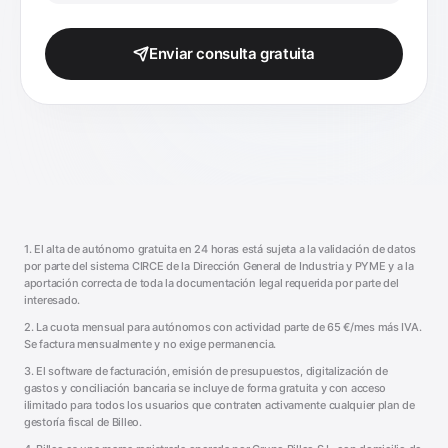
Enviar consulta gratuita
1. El alta de autónomo gratuita en 24 horas está sujeta a la validación de datos
por parte del sistema CIRCE de la Dirección General de Industria y PYME y a la
aportación correcta de toda la documentación legal requerida por parte del
interesado.
2. La cuota mensual para autónomos con actividad parte de
65
€/mes más IVA.
Se factura mensualmente y no exige permanencia.
3. El software de facturación, emisión de presupuestos, digitalización de
gastos y conciliación bancaria se incluye de forma gratuita y con acceso
ilimitado para todos los usuarios que contraten activamente cualquier plan de
gestoría fiscal de Billeo.