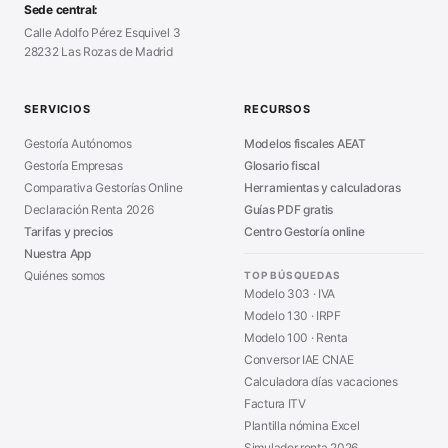
Modelo Nómina PDF
■
Sede central:
Cierre Hoja Registral
■
Calle Adolfo Pérez Esquivel 3
Calculadora Vacaciones
■
28232 Las Rozas de Madrid
Sanciones Hacienda
■
Calculadora de IVA
■
Guía Modelo 303
■
SERVICIOS
RECURSOS
Asesoría en Madrid
■
Gestoría Autónomos
Modelos fiscales AEAT
Gestoría Empresas
Glosario fiscal
Comparativa Gestorías Online
Herramientas y calculadoras
Declaración Renta 2026
Guías PDF gratis
Tarifas y precios
Centro Gestoría online
Nuestra App
Quiénes somos
TOP BÚSQUEDAS
Modelo 303 · IVA
Modelo 130 · IRPF
Modelo 100 · Renta
Conversor IAE CNAE
Calculadora días vacaciones
Factura ITV
Plantilla nómina Excel
Simulador renta 2026