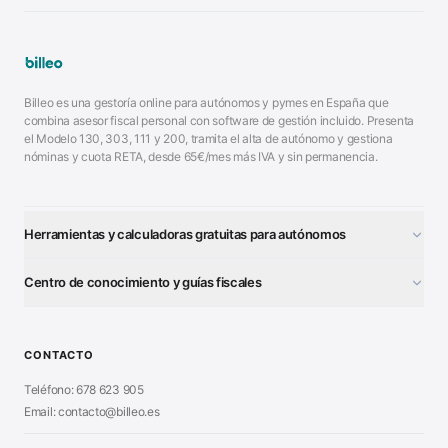
Billeo es una gestoría online para autónomos y pymes en España que
combina asesor fiscal personal con software de gestión incluido. Presenta
el Modelo 130, 303, 111 y 200, tramita el alta de autónomo y gestiona
nóminas y cuota RETA, desde 65€/mes más IVA y sin permanencia.
Herramientas y calculadoras gratuitas para autónomos
¿Autónomo o S.L.?
■
Centro de conocimiento y guías fiscales
Test Tarifa Plana
■
Modelo 111 (IRPF)
■
Calculadora Modelo 130
■
Alta Autónomo Paso a Paso
■
CONTACTO
Generador Nóminas
■
Declaración Renta 2026
■
Teléfono: 678 623 905
Generador Presupuestos
■
Certificado Digital
Email: contacto@billeo.es
■
Generador Facturas
■
Modelo Autorización
■