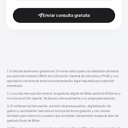
Enviar consulta gratuita
1. El alta de autónomo gratuita en 24 horas está sujeta a la validación de datos
por parte del sistema CIRCE de la Dirección General de Industria y PYME y a la
aportación correcta de toda la documentación legal requerida por parte del
interesado.
2. La cuota mensual del servicio de gestoría digital de Billeo parte de 65€/mes y
no incluye el IVA vigente. Se factura mensualmente y no exige permanencia.
3. El software de facturación, emisión de presupuestos, digitalización de
gastos y conciliación bancaria se incluye de forma gratuita y con acceso
ilimitado para todos los usuarios que contraten activamente cualquier plan de
gestoría fiscal de Billeo.