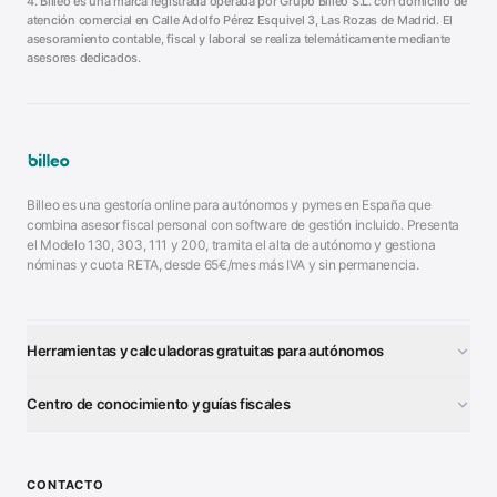
4. Billeo es una marca registrada operada por Grupo Billeo S.L. con domicilio de
atención comercial en Calle Adolfo Pérez Esquivel 3, Las Rozas de Madrid. El
asesoramiento contable, fiscal y laboral se realiza telemáticamente mediante
asesores dedicados.
Billeo es una gestoría online para autónomos y pymes en España que
combina asesor fiscal personal con software de gestión incluido. Presenta
el Modelo 130, 303, 111 y 200, tramita el alta de autónomo y gestiona
nóminas y cuota RETA, desde 65€/mes más IVA y sin permanencia.
Herramientas y calculadoras gratuitas para autónomos
¿Autónomo o S.L.?
■
Centro de conocimiento y guías fiscales
Test Tarifa Plana
■
Modelo 111 (IRPF)
■
Calculadora Modelo 130
■
Alta Autónomo Paso a Paso
■
CONTACTO
Generador Nóminas
■