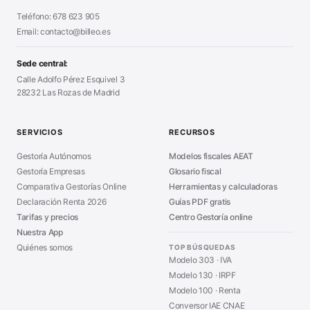
Declaración Renta 2026
■
Teléfono: 678 623 905
Generador Presupuestos
■
Certificado Digital
Email: contacto@billeo.es
■
Generador Facturas
■
Modelo Autorización
■
Modelo Nómina PDF
■
Sede central:
Cierre Hoja Registral
■
Calle Adolfo Pérez Esquivel 3
Calculadora Vacaciones
■
28232 Las Rozas de Madrid
Sanciones Hacienda
■
Calculadora de IVA
■
Guía Modelo 303
■
SERVICIOS
RECURSOS
Asesoría en Madrid
■
Gestoría Autónomos
Modelos fiscales AEAT
Gestoría Empresas
Glosario fiscal
Comparativa Gestorías Online
Herramientas y calculadoras
Declaración Renta 2026
Guías PDF gratis
Tarifas y precios
Centro Gestoría online
Nuestra App
Quiénes somos
TOP BÚSQUEDAS
Modelo 303 · IVA
Modelo 130 · IRPF
Modelo 100 · Renta
Conversor IAE CNAE