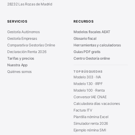
28232 Las Rozas de Madrid
Sanciones Hacienda
■
Calculadora de IVA
■
Guía Modelo 303
■
SERVICIOS
RECURSOS
Asesoría en Madrid
■
Gestoría Autónomos
Modelos fiscales AEAT
Gestoría Empresas
Glosario fiscal
Comparativa Gestorías Online
Herramientas y calculadoras
Declaración Renta 2026
Guías PDF gratis
Tarifas y precios
Centro Gestoría online
Nuestra App
Quiénes somos
TOP BÚSQUEDAS
Modelo 303 · IVA
Modelo 130 · IRPF
Modelo 100 · Renta
Conversor IAE CNAE
Calculadora días vacaciones
Factura ITV
Plantilla nómina Excel
Simulador renta 2026
Ejemplo nómina SMI