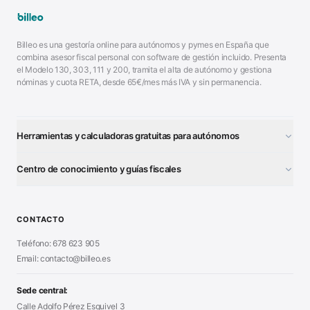
Billeo es una gestoría online para autónomos y pymes en España que
combina asesor fiscal personal con software de gestión incluido. Presenta
el Modelo 130, 303, 111 y 200, tramita el alta de autónomo y gestiona
nóminas y cuota RETA, desde 65€/mes más IVA y sin permanencia.
Herramientas y calculadoras gratuitas para autónomos
¿Autónomo o S.L.?
■
Centro de conocimiento y guías fiscales
Test Tarifa Plana
■
Modelo 111 (IRPF)
■
Calculadora Modelo 130
■
Alta Autónomo Paso a Paso
■
CONTACTO
Generador Nóminas
■
Declaración Renta 2026
■
Teléfono: 678 623 905
Generador Presupuestos
■
Certificado Digital
Email: contacto@billeo.es
■
Generador Facturas
■
Modelo Autorización
■
Modelo Nómina PDF
■
Sede central:
Cierre Hoja Registral
■
Calle Adolfo Pérez Esquivel 3
Calculadora Vacaciones
■