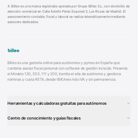
4. Billeo es una marca registrada operada por Grupo Billeo S.L. con domicilio de
atención comercial en Calle Adolfo Pérez Esquivel 3, Las Rozas de Madrid. El
asesoramiento contable, fiscal y laboral se realiza telemáticamente mediante
asesores dedicados.
Billeo es una gestoría online para autónomos y pymes en España que
combina asesor fiscal personal con software de gestión incluido. Presenta
el Modelo 130, 303, 111 y 200, tramita el alta de autónomo y gestiona
nóminas y cuota RETA, desde 65€/mes más IVA y sin permanencia.
Herramientas y calculadoras gratuitas para autónomos
¿Autónomo o S.L.?
■
Centro de conocimiento y guías fiscales
Test Tarifa Plana
■
Modelo 111 (IRPF)
■
Calculadora Modelo 130
■