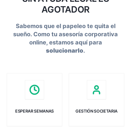
AGOTADOR
Sabemos que el papeleo te quita el
sueño. Como tu asesoría corporativa
online
, estamos aquí para
solucionarlo
.
Estar bloqueado sin
No tener claro si debes
poder facturar porque
pagar la cuota de
los trámites de
autónomo societario y
constitución tardan más
cómo darte de alta
de lo esperado.
correctamente.
ESPERAR SEMANAS
GESTIÓN SOCIETARIA
SOLUCIÓN BILLEO
SOLUCIÓN BILLEO