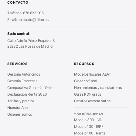
Alta Autónomo Paso a Paso
■
CONTACTO
Generador Nóminas
■
Declaración Renta 2026
■
Teléfono: 678 623 905
Generador Presupuestos
■
Certificado Digital
Email: contacto@billeo.es
■
Generador Facturas
■
Modelo Autorización
■
Modelo Nómina PDF
■
Sede central:
Cierre Hoja Registral
■
Calle Adolfo Pérez Esquivel 3
Calculadora Vacaciones
■
28232 Las Rozas de Madrid
Sanciones Hacienda
■
Calculadora de IVA
■
Guía Modelo 303
■
SERVICIOS
RECURSOS
Asesoría en Madrid
■
Gestoría Autónomos
Modelos fiscales AEAT
Gestoría Empresas
Glosario fiscal
Comparativa Gestorías Online
Herramientas y calculadoras
Declaración Renta 2026
Guías PDF gratis
Tarifas y precios
Centro Gestoría online
Nuestra App
Quiénes somos
TOP BÚSQUEDAS
Modelo 303 · IVA
Modelo 130 · IRPF
Modelo 100 · Renta