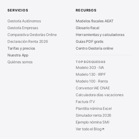
Guía Modelo 303
■
SERVICIOS
RECURSOS
Asesoría en Madrid
■
Gestoría Autónomos
Modelos fiscales AEAT
Gestoría Empresas
Glosario fiscal
Comparativa Gestorías Online
Herramientas y calculadoras
Declaración Renta 2026
Guías PDF gratis
Tarifas y precios
Centro Gestoría online
Nuestra App
Quiénes somos
TOP BÚSQUEDAS
Modelo 303 · IVA
Modelo 130 · IRPF
Modelo 100 · Renta
Conversor IAE CNAE
Calculadora días vacaciones
Factura ITV
Plantilla nómina Excel
Simulador renta 2026
Ejemplo nómina SMI
Ver todo el Blog