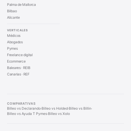
Palma de Mallorca
Bilbao
Alicante
VERTICALES
Médicos
Abogados
Pymes
Freelance digital
Ecommerce
Baleares · REIB
Canarias · REF
COMPARATIVAS
Billeo vs Declarando
Billeo vs Holded
Billeo vs Billin
·
·
·
Billeo vs Ayuda T Pymes
Billeo vs Xolo
·