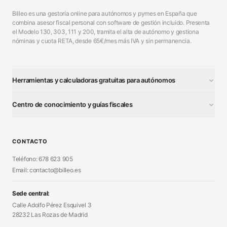
Billeo es una gestoría online para autónomos y pymes en España que
combina asesor fiscal personal con software de gestión incluido. Presenta
el Modelo 130, 303, 111 y 200, tramita el alta de autónomo y gestiona
nóminas y cuota RETA, desde 65€/mes más IVA y sin permanencia.
Herramientas y calculadoras gratuitas para autónomos
¿Autónomo o S.L.?
■
Centro de conocimiento y guías fiscales
Test Tarifa Plana
■
Modelo 111 (IRPF)
■
Calculadora Modelo 130
■
Alta Autónomo Paso a Paso
■
CONTACTO
Generador Nóminas
■
Declaración Renta 2026
■
Teléfono: 678 623 905
Generador Presupuestos
■
Certificado Digital
Email: contacto@billeo.es
■
Generador Facturas
■
Modelo Autorización
■
Modelo Nómina PDF
■
Sede central:
Cierre Hoja Registral
■
Calle Adolfo Pérez Esquivel 3
Calculadora Vacaciones
■
28232 Las Rozas de Madrid
Sanciones Hacienda
■
Calculadora de IVA
■