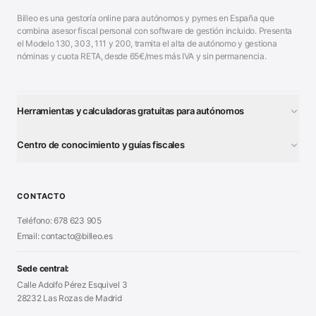
Billeo es una gestoría online para autónomos y pymes en España que
combina asesor fiscal personal con software de gestión incluido. Presenta
el Modelo 130, 303, 111 y 200, tramita el alta de autónomo y gestiona
nóminas y cuota RETA, desde 65€/mes más IVA y sin permanencia.
Herramientas y calculadoras gratuitas para autónomos
¿Autónomo o S.L.?
■
Centro de conocimiento y guías fiscales
Test Tarifa Plana
■
Modelo 111 (IRPF)
■
Calculadora Modelo 130
■
Alta Autónomo Paso a Paso
■
CONTACTO
Generador Nóminas
■
Declaración Renta 2026
■
Teléfono: 678 623 905
Generador Presupuestos
■
Certificado Digital
Email: contacto@billeo.es
■
Generador Facturas
■
Modelo Autorización
■
Modelo Nómina PDF
■
Sede central:
Cierre Hoja Registral
■
Calle Adolfo Pérez Esquivel 3
Calculadora Vacaciones
■
28232 Las Rozas de Madrid
Sanciones Hacienda
■
Calculadora de IVA
■