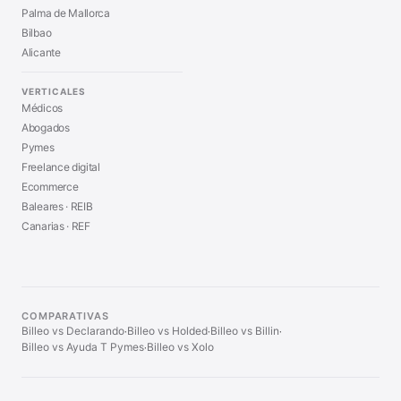
Palma de Mallorca
Bilbao
Alicante
VERTICALES
Médicos
Abogados
Pymes
Freelance digital
Ecommerce
Baleares · REIB
Canarias · REF
COMPARATIVAS
Billeo vs Declarando
Billeo vs Holded
Billeo vs Billin
·
·
·
Billeo vs Ayuda T Pymes
Billeo vs Xolo
·