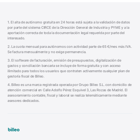
1. El alta de autónomo gratuita en 24 horas está sujeta a la validación de datos
por parte del sistema CIRCE de la Dirección General de Industria y PYME y a la
aportación correcta de toda la documentación legal requerida por parte del
interesado.
2. La cuota mensual para autónomos con actividad parte de
65
€/mes más IVA.
Se factura mensualmente y no exige permanencia.
3. El software de facturación, emisión de presupuestos, digitalización de
gastos y conciliación bancaria se incluye de forma gratuita y con acceso
ilimitado para todos los usuarios que contraten activamente cualquier plan de
gestoría fiscal de Billeo.
4. Billeo es una marca registrada operada por
Grupo Billeo S.L.
con domicilio de
atención comercial en
Calle Adolfo Pérez Esquivel 3
,
Las Rozas de Madrid
. El
asesoramiento contable, fiscal y laboral se realiza telemáticamente mediante
asesores dedicados.