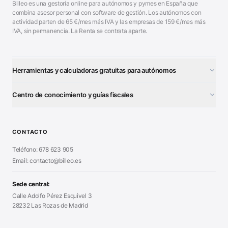
Billeo es una gestoría online para autónomos y pymes en España que
combina asesor personal con software de gestión. Los autónomos con
actividad parten de
65
€/mes más IVA y las empresas de
159
€/mes más
IVA, sin permanencia. La Renta se contrata aparte.
Herramientas y calculadoras gratuitas para autónomos
¿Autónomo o S.L.?
■
Centro de conocimiento y guías fiscales
Test Tarifa Plana
■
Modelo 111 (IRPF)
■
Calculadora Modelo 130
■
Alta Autónomo Paso a Paso
■
CONTACTO
Generador Nóminas
■
Declaración Renta 2026
■
Teléfono: 678 623 905
Generador Presupuestos
■
Certificado Digital
Email: contacto@billeo.es
■
Generador Facturas
■
Modelo Autorización
■
Modelo Nómina PDF
■
Sede central:
Cierre Hoja Registral
■
Calle Adolfo Pérez Esquivel 3
Calculadora Vacaciones
■
28232 Las Rozas de Madrid
Sanciones Hacienda
■
Calculadora de IVA
■
Guía Modelo 303
■