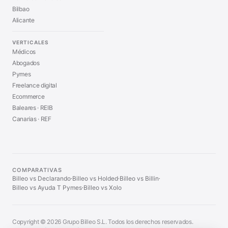
Bilbao
Alicante
VERTICALES
Médicos
Abogados
Pymes
Freelance digital
Ecommerce
Baleares · REIB
Canarias · REF
COMPARATIVAS
Billeo vs Declarando
Billeo vs Holded
Billeo vs Billin
·
·
·
Billeo vs Ayuda T Pymes
Billeo vs Xolo
·
Copyright © 2026 Grupo Billeo S.L. Todos los derechos reservados.