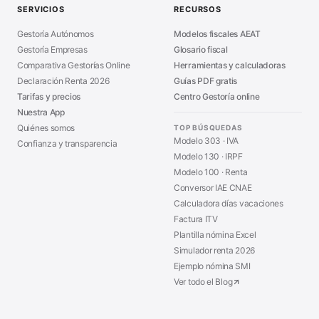
SERVICIOS
RECURSOS
Asesoría en Madrid
■
Gestoría Autónomos
Modelos fiscales AEAT
Gestoría Empresas
Glosario fiscal
Comparativa Gestorías Online
Herramientas y calculadoras
Declaración Renta 2026
Guías PDF gratis
Tarifas y precios
Centro Gestoría online
Nuestra App
Quiénes somos
TOP BÚSQUEDAS
Modelo 303 · IVA
Confianza y transparencia
Modelo 130 · IRPF
Modelo 100 · Renta
Conversor IAE CNAE
Calculadora días vacaciones
Factura ITV
Plantilla nómina Excel
Simulador renta 2026
Ejemplo nómina SMI
Ver todo el Blog