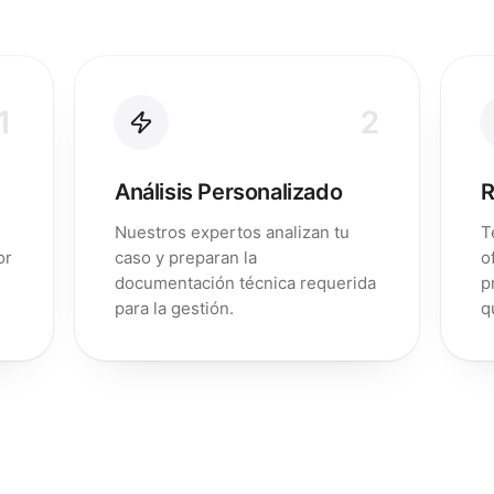
1
2
Análisis Personalizado
R
Nuestros expertos analizan tu
T
or
caso y preparan la
o
documentación técnica requerida
p
para la gestión.
q