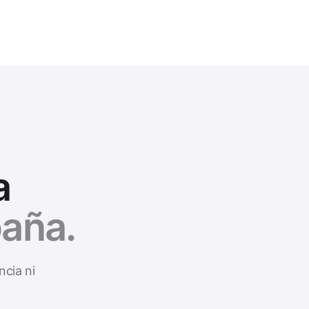
a
aña.
ncia ni