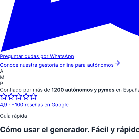
Preguntar dudas por WhatsApp
Conoce nuestra gestoría online para autónomos
A
M
P
Confiado por más de
1200 autónomos y pymes
en Españ
4,9
· +100 reseñas en Google
Guía rápida
Cómo usar el generador.
Fácil y rápido