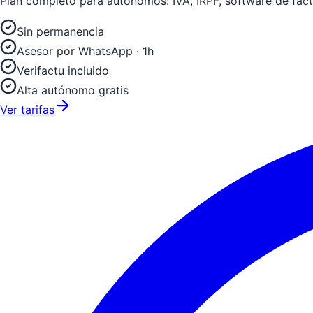
Plan completo para autónomos: IVA, IRPF, software de fac
Sin permanencia
Asesor por WhatsApp · 1h
Verifactu incluido
Alta autónomo gratis
Ver tarifas