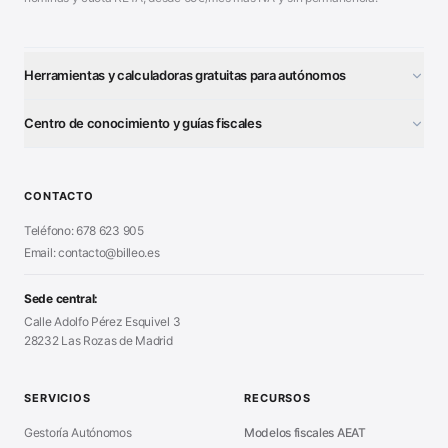
Herramientas y calculadoras gratuitas para autónomos
¿Autónomo o S.L.?
■
Centro de conocimiento y guías fiscales
Test Tarifa Plana
■
Modelo 111 (IRPF)
■
Calculadora Modelo 130
■
Alta Autónomo Paso a Paso
■
CONTACTO
Generador Nóminas
■
Declaración Renta 2026
■
Teléfono: 678 623 905
Generador Presupuestos
■
Certificado Digital
Email: contacto@billeo.es
■
Generador Facturas
■
Modelo Autorización
■
Modelo Nómina PDF
■
Sede central:
Cierre Hoja Registral
■
Calle Adolfo Pérez Esquivel 3
Calculadora Vacaciones
■
28232 Las Rozas de Madrid
Sanciones Hacienda
■
Calculadora de IVA
■
Guía Modelo 303
■
SERVICIOS
RECURSOS
Asesoría en Madrid
■
Gestoría Autónomos
Modelos fiscales AEAT