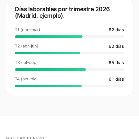
Días laborables por trimestre 2026
(Madrid, ejemplo).
T1 (ene–mar)
62 días
T2 (abr–jun)
60 días
T3 (jul–sep)
65 días
T4 (oct–dic)
61 días
QUÉ HAY DENTRO