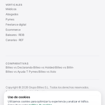
VERTICALES
Médicos
Abogados
Pymes
Freelance digital
Ecommerce
Baleares · REIB
Canarias · REF
COMPARATIVAS
Billeo vs Declarando
Billeo vs Holded
Billeo vs Billin
·
·
·
Billeo vs Ayuda T Pymes
Billeo vs Xolo
·
Copyright © 2026 Grupo Billeo S.L. Todos los derechos reservados.
Aviso Legal
|
Privacidad
|
Cookies
ESPAÑA
Uso de cookies
Utilizamos cookies para optimizar tu experiencia y analizar el tráfico.