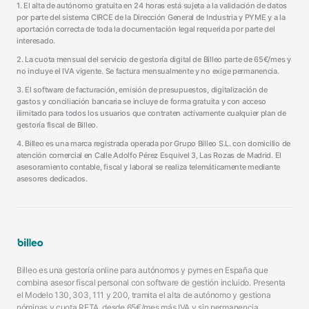
1. El alta de autónomo gratuita en 24 horas está sujeta a la validación de datos
por parte del sistema CIRCE de la Dirección General de Industria y PYME y a la
aportación correcta de toda la documentación legal requerida por parte del
interesado.
2. La cuota mensual del servicio de gestoría digital de Billeo parte de 65€/mes y
no incluye el IVA vigente. Se factura mensualmente y no exige permanencia.
3. El software de facturación, emisión de presupuestos, digitalización de
gastos y conciliación bancaria se incluye de forma gratuita y con acceso
ilimitado para todos los usuarios que contraten activamente cualquier plan de
gestoría fiscal de Billeo.
4. Billeo es una marca registrada operada por Grupo Billeo S.L. con domicilio de
atención comercial en Calle Adolfo Pérez Esquivel 3, Las Rozas de Madrid. El
asesoramiento contable, fiscal y laboral se realiza telemáticamente mediante
asesores dedicados.
Billeo es una gestoría online para autónomos y pymes en España que
combina asesor fiscal personal con software de gestión incluido. Presenta
el Modelo 130, 303, 111 y 200, tramita el alta de autónomo y gestiona
nóminas y cuota RETA, desde 65€/mes más IVA y sin permanencia.