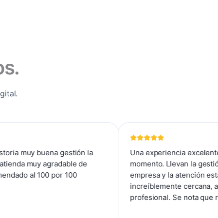
os.
ital.
na gestión la
Una experiencia excelente desde del p
gradable de
momento. Llevan la gestión contable de
 por 100
empresa y la atención está siendo
increíblemente cercana, amable y
profesional. Se nota que realmente se
preocupan por cada detalle y por brinda