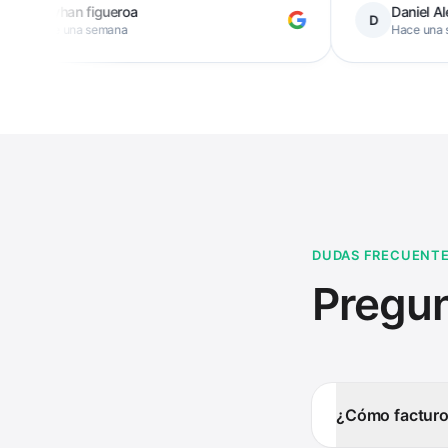
igueroa
Daniel Alejandro Gonzale
D
emana
Hace una semana
DUDAS FRECUENT
Pregun
¿Cómo facturo