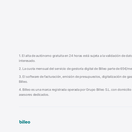
1. El alta de autónomo gratuita en 24 horas está sujeta a la validación de da
interesado.
2. La cuota mensual del servicio de gestoría digital de Billeo parte de 65€/
3. El software de facturación, emisión de presupuestos, digitalización de gas
Billeo.
4. Billeo es una marca registrada operada por Grupo Billeo S.L. con domicili
asesores dedicados.