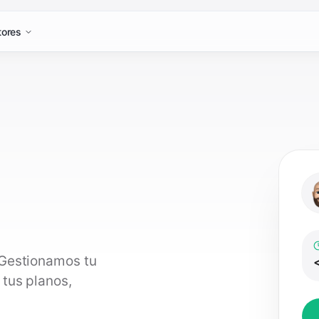
tores
 Gestionamos tu
<
 tus planos,