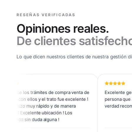
RESEÑAS VERIFICADAS
Opiniones reales.
De clientes satisfech
Lo que dicen nuestros clientes de nuestra gestión dig
s trámites de compra venta de
Excelente gestoria muy bue
los y el trato fue excelente !
persona que atienda muy a
muy rápido y de manera
verdad recomendado al 100
elente ubicación ! Los
n duda alguna !