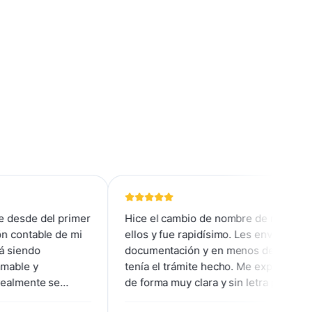
rimer
Hice el cambio de nombre de mi coche con
 mi
ellos y fue rapidísimo. Les envié la
documentación y en menos de 24 horas ya
tenía el trámite hecho. Me explicaron todo
de forma muy clara y sin letra pequeña. Da
r un
gusto tratar con gente tan eficaz y amable.