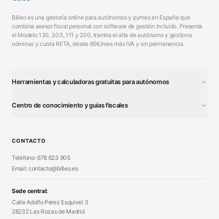
Billeo es una gestoría online para autónomos y pymes en España que
combina asesor fiscal personal con software de gestión incluido. Presenta
el Modelo 130, 303, 111 y 200, tramita el alta de autónomo y gestiona
nóminas y cuota RETA, desde 65€/mes más IVA y sin permanencia.
Herramientas y calculadoras gratuitas para autónomos
¿Autónomo o S.L.?
■
Centro de conocimiento y guías fiscales
Test Tarifa Plana
■
Modelo 111 (IRPF)
■
Calculadora Modelo 130
■
Alta Autónomo Paso a Paso
■
CONTACTO
Generador Nóminas
■
Declaración Renta 2026
■
Teléfono: 678 623 905
Generador Presupuestos
■
Certificado Digital
Email: contacto@billeo.es
■
Generador Facturas
■
Modelo Autorización
■
Modelo Nómina PDF
■
Sede central:
Cierre Hoja Registral
■
Calle Adolfo Pérez Esquivel 3
Calculadora Vacaciones
■
28232 Las Rozas de Madrid
Sanciones Hacienda
■
Calculadora de IVA
■