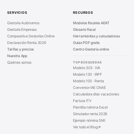
Guía Modelo 303
■
SERVICIOS
RECURSOS
Asesoría en Madrid
■
Gestoría Autónomos
Modelos fiscales AEAT
Gestoría Empresas
Glosario fiscal
Comparativa Gestorías Online
Herramientas y calculadoras
Declaración Renta 2026
Guías PDF gratis
Tarifas y precios
Centro Gestoría online
Nuestra App
Quiénes somos
TOP BÚSQUEDAS
Modelo 303 · IVA
Modelo 130 · IRPF
Modelo 100 · Renta
Conversor IAE CNAE
Calculadora días vacaciones
Factura ITV
Plantilla nómina Excel
Simulador renta 2026
Ejemplo nómina SMI
Ver todo el Blog