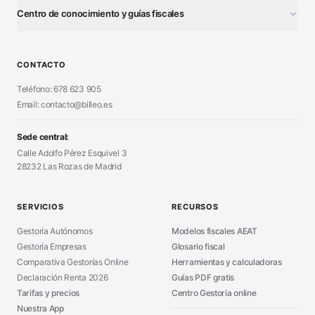
¿Autónomo o S.L.?
■
Centro de conocimiento y guías fiscales
Test Tarifa Plana
■
Modelo 111 (IRPF)
■
Calculadora Modelo 130
■
Alta Autónomo Paso a Paso
■
CONTACTO
Generador Nóminas
■
Declaración Renta 2026
■
Teléfono: 678 623 905
Generador Presupuestos
■
Certificado Digital
Email: contacto@billeo.es
■
Generador Facturas
■
Modelo Autorización
■
Modelo Nómina PDF
■
Sede central:
Cierre Hoja Registral
■
Calle Adolfo Pérez Esquivel 3
Calculadora Vacaciones
■
28232 Las Rozas de Madrid
Sanciones Hacienda
■
Calculadora de IVA
■
Guía Modelo 303
■
SERVICIOS
RECURSOS
Asesoría en Madrid
■
Gestoría Autónomos
Modelos fiscales AEAT
Gestoría Empresas
Glosario fiscal
Comparativa Gestorías Online
Herramientas y calculadoras
Declaración Renta 2026
Guías PDF gratis
Tarifas y precios
Centro Gestoría online
Nuestra App