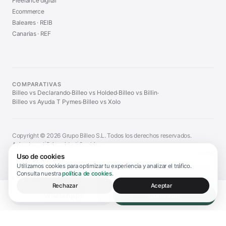
Freelance digital
Ecommerce
Baleares · REIB
Canarias · REF
COMPARATIVAS
Billeo vs Declarando
Billeo vs Holded
Billeo vs Billin
·
·
·
Billeo vs Ayuda T Pymes
Billeo vs Xolo
·
Copyright © 2026 Grupo Billeo S.L. Todos los derechos reservados.
Aviso Legal
|
Privacidad
|
Cookies
ESPAÑA
Uso de cookies
Utilizamos cookies para optimizar tu experiencia y analizar el tráfico.
Consulta nuestra
política de cookies
.
Información legal y aviso de servicio
▼
Rechazar
Aceptar
WhatsApp
Contratar