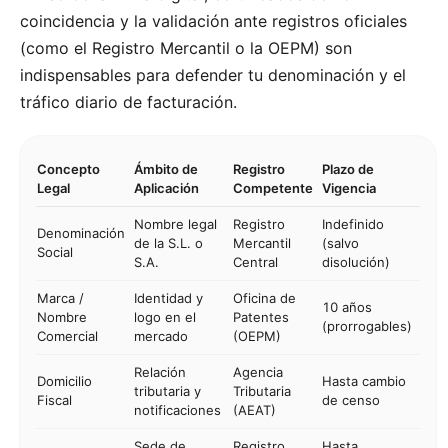
coincidencia y la validación ante registros oficiales
(como el Registro Mercantil o la OEPM) son
indispensables para defender tu denominación y el
tráfico diario de facturación.
Concepto
Ámbito de
Registro
Plazo de
Legal
Aplicación
Competente
Vigencia
Nombre legal
Registro
Indefinido
Denominación
de la S.L. o
Mercantil
(salvo
Social
S.A.
Central
disolución)
Marca /
Identidad y
Oficina de
10 años
Nombre
logo en el
Patentes
(prorrogables)
Comercial
mercado
(OEPM)
Relación
Agencia
Domicilio
Hasta cambio
tributaria y
Tributaria
Fiscal
de censo
notificaciones
(AEAT)
Sede de
Registro
Hasta