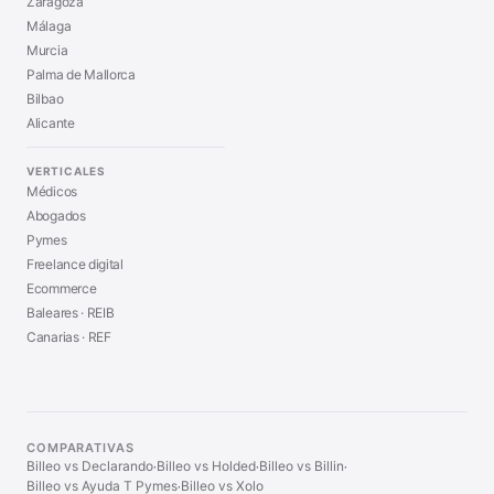
Zaragoza
Málaga
Murcia
Palma de Mallorca
Bilbao
Alicante
VERTICALES
Médicos
Abogados
Pymes
Freelance digital
Ecommerce
Baleares · REIB
Canarias · REF
COMPARATIVAS
Billeo vs Declarando
Billeo vs Holded
Billeo vs Billin
·
·
·
Billeo vs Ayuda T Pymes
Billeo vs Xolo
·