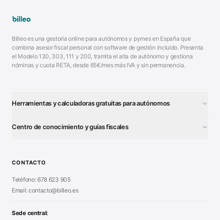
Billeo es una gestoría online para autónomos y pymes en España que
combina asesor fiscal personal con software de gestión incluido. Presenta
el Modelo 130, 303, 111 y 200, tramita el alta de autónomo y gestiona
nóminas y cuota RETA, desde 65€/mes más IVA y sin permanencia.
Herramientas y calculadoras gratuitas para autónomos
¿Autónomo o S.L.?
■
Centro de conocimiento y guías fiscales
Test Tarifa Plana
■
Modelo 111 (IRPF)
■
Calculadora Modelo 130
■
Alta Autónomo Paso a Paso
■
CONTACTO
Generador Nóminas
■
Declaración Renta 2026
■
Teléfono: 678 623 905
Generador Presupuestos
■
Certificado Digital
Email: contacto@billeo.es
■
Generador Facturas
■
Modelo Autorización
■
Modelo Nómina PDF
■
Sede central:
Cierre Hoja Registral
■