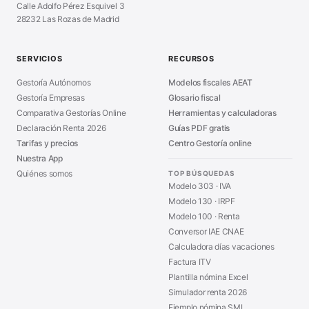
Calle Adolfo Pérez Esquivel 3
Calculadora Vacaciones
■
28232 Las Rozas de Madrid
Sanciones Hacienda
■
Calculadora de IVA
■
Guía Modelo 303
■
SERVICIOS
RECURSOS
Asesoría en Madrid
■
Gestoría Autónomos
Modelos fiscales AEAT
Gestoría Empresas
Glosario fiscal
Comparativa Gestorías Online
Herramientas y calculadoras
Declaración Renta 2026
Guías PDF gratis
Tarifas y precios
Centro Gestoría online
Nuestra App
Quiénes somos
TOP BÚSQUEDAS
Modelo 303 · IVA
Modelo 130 · IRPF
Modelo 100 · Renta
Conversor IAE CNAE
Calculadora días vacaciones
Factura ITV
Plantilla nómina Excel
Simulador renta 2026
Ejemplo nómina SMI