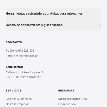
Herramientas y calculadoras gratuitas para autónomos
¿Autónomo o S.L.?
■
Centro de conocimiento y guías fiscales
Test Tarifa Plana
■
Modelo 111 (IRPF)
■
Calculadora Modelo 130
■
Alta Autónomo Paso a Paso
■
CONTACTO
Generador Nóminas
■
Declaración Renta 2026
■
Teléfono: 678 623 905
Generador Presupuestos
■
Certificado Digital
Email: contacto@billeo.es
■
Generador Facturas
■
Modelo Autorización
■
Modelo Nómina PDF
■
Sede central:
Cierre Hoja Registral
■
Calle Adolfo Pérez Esquivel 3
Calculadora Vacaciones
■
28232 Las Rozas de Madrid
Sanciones Hacienda
■
Calculadora de IVA
■
Guía Modelo 303
■
SERVICIOS
RECURSOS
Asesoría en Madrid
■
Gestoría Autónomos
Modelos fiscales AEAT
Gestoría Empresas
Glosario fiscal