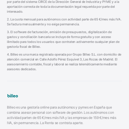
por parte del sistema CIRCE de la Dirección General de Industria y PYME y a la
aportación correcta de toda la documentación legal requerida por parte del
interesado.
2. La cuota mensual para autónomos con actividad parte de
65
€/mes más IVA.
Se factura mensualmente y no exige permanencia.
3. El software de facturación, emisión de presupuestos, digitalización de
gastos y conciliación bancaria se incluye de forma gratuita y con acceso
ilimitado para todos los usuarios que contraten activamente cualquier plan de
gestoría fiscal de Billeo.
4. Billeo es una marca registrada operada por
Grupo Billeo S.L.
con domicilio de
atención comercial en
Calle Adolfo Pérez Esquivel 3
,
Las Rozas de Madrid
. El
asesoramiento contable, fiscal y laboral se realiza telemáticamente mediante
asesores dedicados.
Billeo es una gestoría online para autónomos y pymes en España que
combina asesor personal con software de gestión. Los autónomos con
actividad parten de
65
€/mes más IVA y las empresas de
159
€/mes más
IVA, sin permanencia. La Renta se contrata aparte.