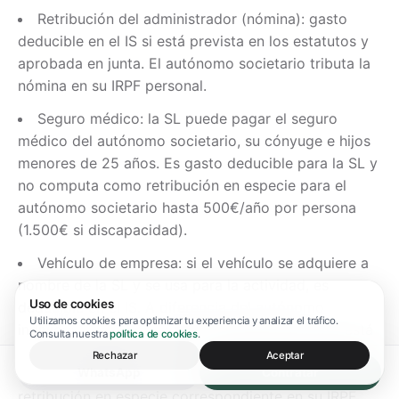
Retribución del administrador (nómina): gasto
deducible en el IS si está prevista en los estatutos y
aprobada en junta. El autónomo societario tributa la
nómina en su IRPF personal.
Seguro médico: la SL puede pagar el seguro
médico del autónomo societario, su cónyuge e hijos
menores de 25 años. Es gasto deducible para la SL y
no computa como retribución en especie para el
autónomo societario hasta 500€/año por persona
(1.500€ si discapacidad).
Vehículo de empresa: si el vehículo se adquiere a
nombre de la SL y se usa para la actividad, es
Uso de cookies
deducible en el IS. A diferencia del autónomo
Utilizamos cookies para optimizar tu experiencia y analizar el tráfico.
individual, la SL puede deducir el 100% si el uso está
Consulta nuestra
política de cookies
.
justificado. El autónomo societario que usa el
Rechazar
Aceptar
vehículo también para uso personal tributa la
WhatsApp
Contratar
retribución en especie correspondiente en su IRPF.