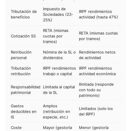
Impuesto de
Tributación de
IRPF rendimientos
Sociedades (23-
beneficios
actividad (hasta 47%)
25%)
RETA (mismas
RETA (mismas cuotas
Cotización SS
cuotas por
por tramos)
tramos)
Retribución
Nómina de la SL o
Rendimientos netos
personal
dividendos
de actividad
Tributación
IRPF rendimientos
IRPF rendimientos
retribución
trabajo o capital
actividad económica
Ilimitada (responde
Responsabilidad
Limitada al capital
con todo su
patrimonial
de la SL
patrimonio)
Gastos
Amplios
Limitados (solo los
deducibles en
(retribución en
del IRPF)
IS
especie, etc.)
Coste
Mayor (gestoría
Menor (gestoría