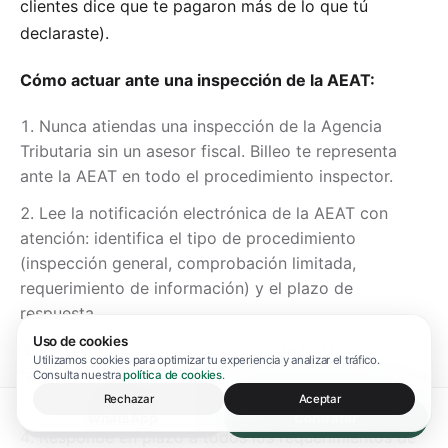
clientes dice que te pagaron más de lo que tú
declaraste).
Cómo actuar ante una inspección de la AEAT:
Nunca atiendas una inspección de la Agencia
Tributaria sin un asesor fiscal. Billeo te representa
ante la AEAT en todo el procedimiento inspector.
Lee la notificación electrónica de la AEAT con
atención: identifica el tipo de procedimiento
(inspección general, comprobación limitada,
requerimiento de información) y el plazo de
respuesta.
Uso de cookies
Reúne la documentación que pide la AEAT:
Utilizamos cookies para optimizar tu experiencia y analizar el tráfico.
facturas, libros de registro, contratos, justificantes de
Consulta nuestra
política de cookies
.
gastos. La AEAT puede solicitar hasta 4 años atrás.
Rechazar
Aceptar
WhatsApp
Contratar
Responde en plazo a todos los requerimientos de