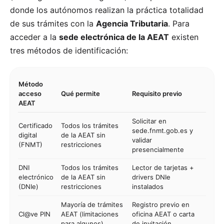
donde los autónomos realizan la práctica totalidad
de sus trámites con la
Agencia Tributaria
. Para
acceder a la
sede electrónica de la AEAT
existen
tres métodos de identificación:
Método
acceso
Qué permite
Requisito previo
AEAT
Solicitar en
Certificado
Todos los trámites
sede.fnmt.gob.es y
digital
de la AEAT sin
validar
(FNMT)
restricciones
presencialmente
DNI
Todos los trámites
Lector de tarjetas +
electrónico
de la AEAT sin
drivers DNIe
(DNIe)
restricciones
instalados
Mayoría de trámites
Registro previo en
Cl@ve PIN
AEAT (limitaciones
oficina AEAT o carta
para algunos)
de invitación